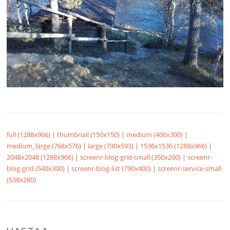
full (1288x966)
|
thumbnail (150x150)
|
medium (400x300)
|
medium_large (768x576)
|
large (790x593)
|
1536x1536 (1288x966)
|
2048x2048 (1288x966)
|
screenr-blog-grid-small (350x200)
|
screenr-
blog-grid (540x300)
|
screenr-blog-list (790x400)
|
screenr-service-small
(538x280)