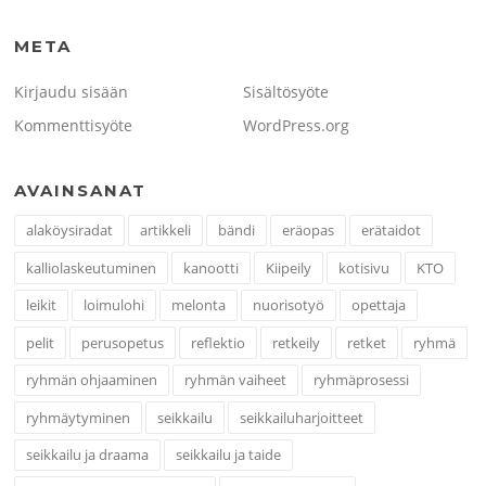
META
Kirjaudu sisään
Sisältösyöte
Kommenttisyöte
WordPress.org
AVAINSANAT
alaköysiradat
artikkeli
bändi
eräopas
erätaidot
kalliolaskeutuminen
kanootti
Kiipeily
kotisivu
KTO
leikit
loimulohi
melonta
nuorisotyö
opettaja
pelit
perusopetus
reflektio
retkeily
retket
ryhmä
ryhmän ohjaaminen
ryhmän vaiheet
ryhmäprosessi
ryhmäytyminen
seikkailu
seikkailuharjoitteet
seikkailu ja draama
seikkailu ja taide