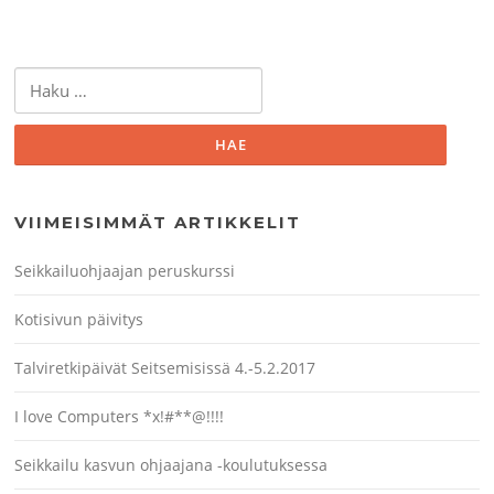
Haku:
VIIMEISIMMÄT ARTIKKELIT
Seikkailuohjaajan peruskurssi
Kotisivun päivitys
Talviretkipäivät Seitsemisissä 4.-5.2.2017
I love Computers *x!#**@!!!!
Seikkailu kasvun ohjaajana -koulutuksessa