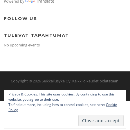
Translate
Powered by
FOLLOW US
TULEVAT TAPAHTUMAT
No upcoming events
Copyright © 2026 Seikkailusyke Oy. Kaikki oikeudet pidätetään.
Screenr parallax theme
/ FameThemes
Privacy & Cookies: This site uses cookies. By continuing to use this
website, you agree to their use.
To find out more, including how to control cookies, see here:
Cookie
Policy