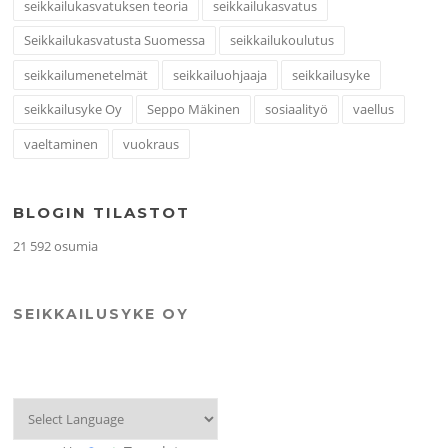
seikkailukasvatuksen teoria
seikkailukasvatus
Seikkailukasvatusta Suomessa
seikkailukoulutus
seikkailumenetelmät
seikkailuohjaaja
seikkailusyke
seikkailusyke Oy
Seppo Mäkinen
sosiaalityö
vaellus
vaeltaminen
vuokraus
BLOGIN TILASTOT
21 592 osumia
SEIKKAILUSYKE OY