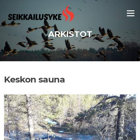
Siirry
suoraan
Valikko
sisältöön
ARKISTOT
Keskon sauna