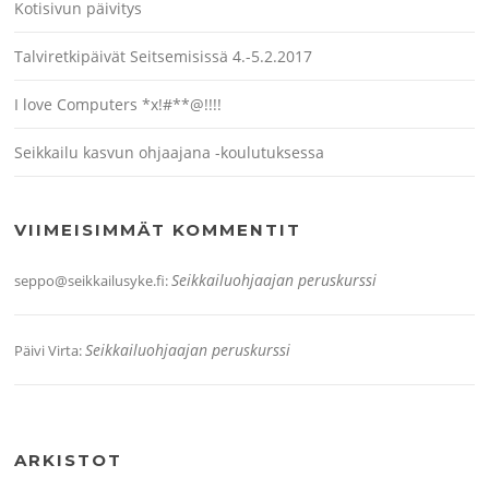
Kotisivun päivitys
Talviretkipäivät Seitsemisissä 4.-5.2.2017
I love Computers *x!#**@!!!!
Seikkailu kasvun ohjaajana -koulutuksessa
VIIMEISIMMÄT KOMMENTIT
Seikkailuohjaajan peruskurssi
seppo@seikkailusyke.fi
:
Seikkailuohjaajan peruskurssi
Päivi Virta
:
ARKISTOT