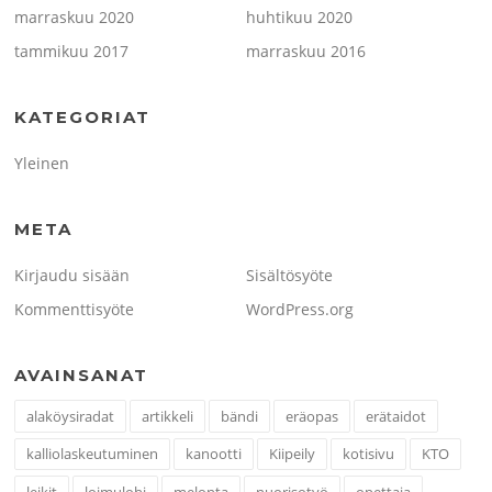
marraskuu 2020
huhtikuu 2020
tammikuu 2017
marraskuu 2016
KATEGORIAT
Yleinen
META
Kirjaudu sisään
Sisältösyöte
Kommenttisyöte
WordPress.org
AVAINSANAT
alaköysiradat
artikkeli
bändi
eräopas
erätaidot
kalliolaskeutuminen
kanootti
Kiipeily
kotisivu
KTO
leikit
loimulohi
melonta
nuorisotyö
opettaja