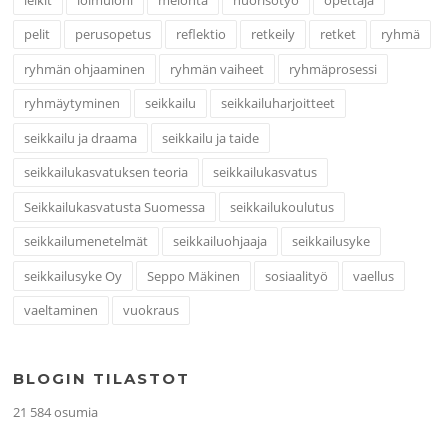
pelit
perusopetus
reflektio
retkeily
retket
ryhmä
ryhmän ohjaaminen
ryhmän vaiheet
ryhmäprosessi
ryhmäytyminen
seikkailu
seikkailuharjoitteet
seikkailu ja draama
seikkailu ja taide
seikkailukasvatuksen teoria
seikkailukasvatus
Seikkailukasvatusta Suomessa
seikkailukoulutus
seikkailumenetelmät
seikkailuohjaaja
seikkailusyke
seikkailusyke Oy
Seppo Mäkinen
sosiaalityö
vaellus
vaeltaminen
vuokraus
BLOGIN TILASTOT
21 584 osumia