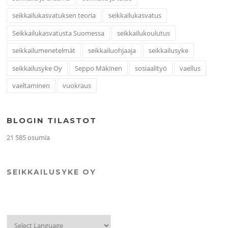
seikkailukasvatuksen teoria
seikkailukasvatus
Seikkailukasvatusta Suomessa
seikkailukoulutus
seikkailumenetelmät
seikkailuohjaaja
seikkailusyke
seikkailusyke Oy
Seppo Mäkinen
sosiaalityö
vaellus
vaeltaminen
vuokraus
BLOGIN TILASTOT
21 585 osumia
SEIKKAILUSYKE OY