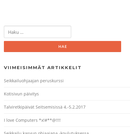
Haku:
VIIMEISIMMÄT ARTIKKELIT
Seikkailuohjaajan peruskurssi
Kotisivun päivitys
Talviretkipäivät Seitsemisissä 4.-5.2.2017
I love Computers *x!#**@!!!!
Seikkailu kasvun ohjaajana -koulutuksessa