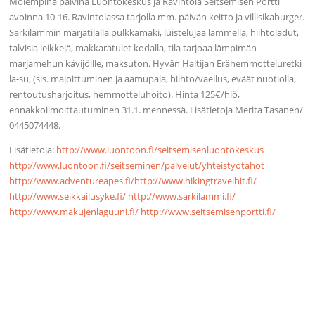
Molempina päivinä Luontokeskus ja Ravintola Seitsemisen Portti
avoinna 10-16. Ravintolassa tarjolla mm. päivän keitto ja villisikaburger.
Särkilammin marjatilalla pulkkamäki, luistelujää lammella, hiihtoladut,
talvisia leikkejä, makkaratulet kodalla, tila tarjoaa lämpimän
marjamehun kävijöille, maksuton. Hyvän Haltijan Erähemmotteluretki
la-su, (sis. majoittuminen ja aamupala, hiihto/vaellus, eväät nuotiolla,
rentoutusharjoitus, hemmotteluhoito). Hinta 125€/hlö,
ennakkoilmoittautuminen 31.1. mennessä. Lisätietoja Merita Tasanen/
0445074448.
Lisätietoja:
http://www.luontoon.fi/seitsemisenluontokeskus
http://www.luontoon.fi/seitseminen/palvelut/yhteistyotahot
http://www.adventureapes.fi/
http://www.hikingtravelhit.fi/
http://www.seikkailusyke.fi/
http://www.sarkilammi.fi/
http://www.makujenlaguuni.fi/
http://www.seitsemisenportti.fi/