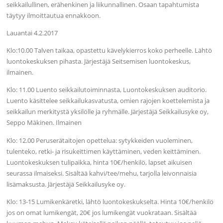
seikkailullinen, erähenkinen ja liikunnallinen. Osaan tapahtumista
täytyy ilmoittautua ennakkoon.
Lauantai 4.2.2017
Klo:10.00 Talven taikaa, opastettu kävelykierros koko perheelle. Lähtö
luontokeskuksen pihasta. Järjestäjä Seitsemisen luontokeskus,
ilmainen.
Klo: 11.00 Luento seikkailutoiminnasta, Luontokeskuksen auditorio.
Luento käsittelee seikkailukasvatusta, omien rajojen koettelemista ja
seikkailun merkitystä yksilölle ja ryhmälle. Järjestäjä Seikkailusyke oy,
Seppo Mäkinen. Ilmainen
Klo: 12.00 Peruserätaitojen opettelua: sytykkeiden vuoleminen,
tulenteko, retki- ja risukeittimen käyttäminen, veden keittäminen.
Luontokeskuksen tulipaikka, hinta 10€/henkilö, lapset aikuisen
seurassa ilmaiseksi. Sisältää kahvi/tee/mehu, tarjolla leivonnaisia
lisämaksusta. Järjestäjä Seikkailusyke oy.
Klo: 13-15 Lumikenkäretki, lähtö luontokeskukselta. Hinta 10€/henkilö
jos on omat lumikengät, 20€ jos lumikengät vuokrataan. Sisältää