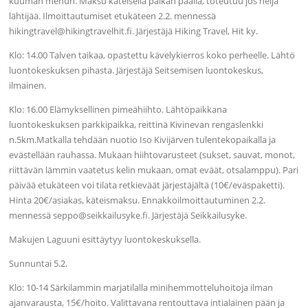
kuuman mehun. Maksu käteisellä paikan päällä, toteutuu jos neljä
lähtijää. Ilmoittautumiset etukäteen 2.2. mennessä
hikingtravel@hikingtravelhit.fi. Järjestäjä Hiking Travel, Hit ky.
Klo: 14.00 Talven taikaa, opastettu kävelykierros koko perheelle. Lähtö
luontokeskuksen pihasta. Järjestäjä Seitsemisen luontokeskus,
ilmainen.
Klo: 16.00 Elämyksellinen pimeähiihto. Lähtöpaikkana
luontokeskuksen parkkipaikka, reittinä Kivinevan rengaslenkki
n.5km.Matkalla tehdään nuotio Iso Kivijärven tulentekopaikalla ja
evästellään rauhassa. Mukaan hiihtovarusteet (sukset, sauvat, monot,
riittävän lämmin vaatetus kelin mukaan, omat eväät, otsalamppu). Pari
päivää etukäteen voi tilata retkieväät järjestäjältä (10€/eväspaketti).
Hinta 20€/asiakas, käteismaksu. Ennakkoilmoittautuminen 2.2.
mennessä seppo@seikkailusyke.fi. Järjestäjä Seikkailusyke.
Makujen Laguuni esittäytyy luontokeskuksella.
Sunnuntai 5.2.
Klo: 10-14 Särkilammin marjatilalla minihemmotteluhoitoja ilman
ajanvarausta, 15€/hoito. Valittavana rentouttava intialainen pään ja