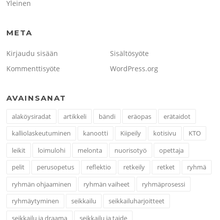
Yleinen
META
Kirjaudu sisään
Sisältösyöte
Kommenttisyöte
WordPress.org
AVAINSANAT
alaköysiradat
artikkeli
bändi
eräopas
erätaidot
kalliolaskeutuminen
kanootti
Kiipeily
kotisivu
KTO
leikit
loimulohi
melonta
nuorisotyö
opettaja
pelit
perusopetus
reflektio
retkeily
retket
ryhmä
ryhmän ohjaaminen
ryhmän vaiheet
ryhmäprosessi
ryhmäytyminen
seikkailu
seikkailuharjoitteet
seikkailu ja draama
seikkailu ja taide