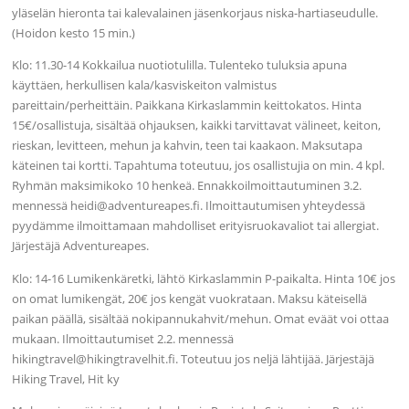
yläselän hieronta tai kalevalainen jäsenkorjaus niska-hartiaseudulle.
(Hoidon kesto 15 min.)
Klo: 11.30-14 Kokkailua nuotiotulilla. Tulenteko tuluksia apuna
käyttäen, herkullisen kala/kasviskeiton valmistus
pareittain/perheittäin. Paikkana Kirkaslammin keittokatos. Hinta
15€/osallistuja, sisältää ohjauksen, kaikki tarvittavat välineet, keiton,
rieskan, levitteen, mehun ja kahvin, teen tai kaakaon. Maksutapa
käteinen tai kortti. Tapahtuma toteutuu, jos osallistujia on min. 4 kpl.
Ryhmän maksimikoko 10 henkeä. Ennakkoilmoittautuminen 3.2.
mennessä heidi@adventureapes.fi. Ilmoittautumisen yhteydessä
pyydämme ilmoittamaan mahdolliset erityisruokavaliot tai allergiat.
Järjestäjä Adventureapes.
Klo: 14-16 Lumikenkäretki, lähtö Kirkaslammin P-paikalta. Hinta 10€ jos
on omat lumikengät, 20€ jos kengät vuokrataan. Maksu käteisellä
paikan päällä, sisältää nokipannukahvit/mehun. Omat eväät voi ottaa
mukaan. Ilmoittautumiset 2.2. mennessä
hikingtravel@hikingtravelhit.fi. Toteutuu jos neljä lähtijää. Järjestäjä
Hiking Travel, Hit ky