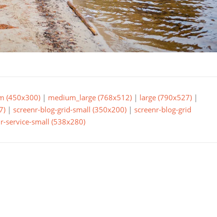
m (450x300)
|
medium_large (768x512)
|
large (790x527)
|
7)
|
screenr-blog-grid-small (350x200)
|
screenr-blog-grid
r-service-small (538x280)