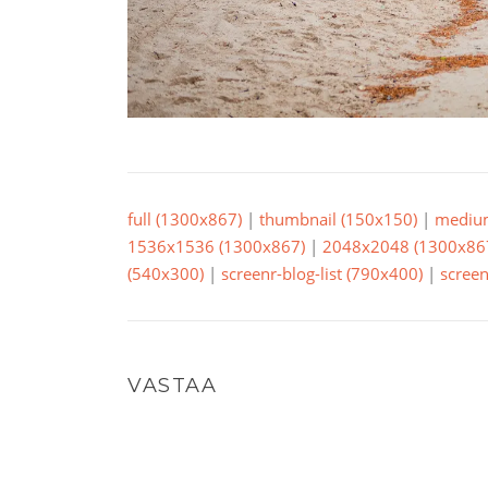
full (1300x867)
|
thumbnail (150x150)
|
mediu
1536x1536 (1300x867)
|
2048x2048 (1300x86
(540x300)
|
screenr-blog-list (790x400)
|
screen
VASTAA