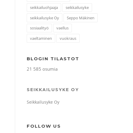
seikkailuohjaaja
seikkailusyke
seikkailusyke Oy
Seppo Mäkinen
sosiaalityö
vaellus
vaeltaminen
vuokraus
BLOGIN TILASTOT
21 585 osumia
SEIKKAILUSYKE OY
Seikkailusyke Oy
FOLLOW US