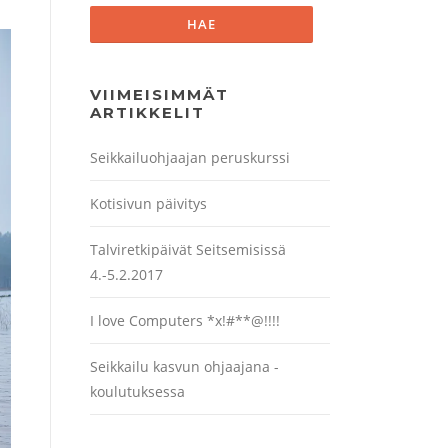
VIIMEISIMMÄT
ARTIKKELIT
Seikkailuohjaajan peruskurssi
Kotisivun päivitys
Talviretkipäivät Seitsemisissä
4.-5.2.2017
I love Computers *x!#**@!!!!
Seikkailu kasvun ohjaajana -
koulutuksessa