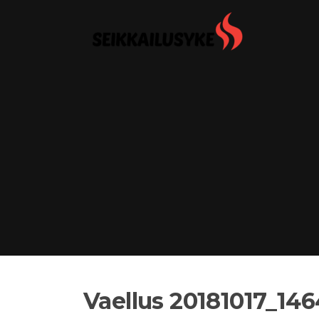
Siirry
suoraan
sisältöön
Vaellus 20181017_146