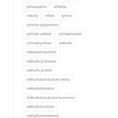
perusopetus
reflektio
retkeily
retket
ryhmä
ryhmän ohjaaminen
ryhmän vaiheet
ryhmäprosessi
ryhmäytyminen
seikkailu
seikkailuharjoitteet
seikkailu ja draama
seikkailu ja taide
seikkailukasvatuksen teoria
seikkailukasvatus
Seikkailukasvatusta Suomessa
seikkailukoulutus
seikkailumenetelmät