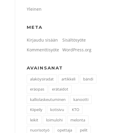
Yleinen
META
Kirjaudu sisään
Sisältösyöte
Kommenttisyöte
WordPress.org
AVAINSANAT
alaköysiradat
artikkeli
bändi
eräopas
erätaidot
kalliolaskeutuminen
kanootti
Kiipeily
kotisivu
KTO
leikit
loimulohi
melonta
nuorisotyö
opettaja
pelit