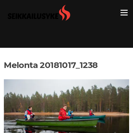
Siirry
suoraan
Valikko
sisältöön
Melonta 20181017_1238