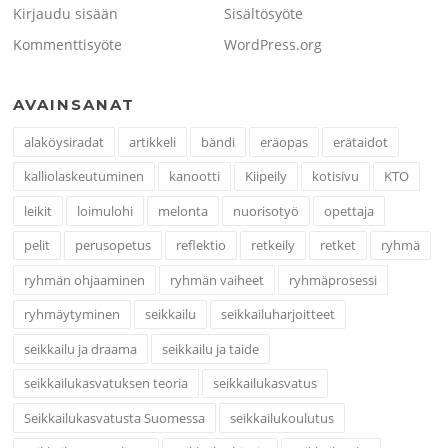
Kirjaudu sisään
Sisältösyöte
Kommenttisyöte
WordPress.org
AVAINSANAT
alaköysiradat
artikkeli
bändi
eräopas
erätaidot
kalliolaskeutuminen
kanootti
Kiipeily
kotisivu
KTO
leikit
loimulohi
melonta
nuorisotyö
opettaja
pelit
perusopetus
reflektio
retkeily
retket
ryhmä
ryhmän ohjaaminen
ryhmän vaiheet
ryhmäprosessi
ryhmäytyminen
seikkailu
seikkailuharjoitteet
seikkailu ja draama
seikkailu ja taide
seikkailukasvatuksen teoria
seikkailukasvatus
Seikkailukasvatusta Suomessa
seikkailukoulutus