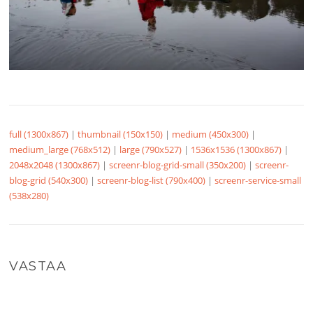
full (1300x867)
|
thumbnail (150x150)
|
medium (450x300)
|
medium_large (768x512)
|
large (790x527)
|
1536x1536 (1300x867)
|
2048x2048 (1300x867)
|
screenr-blog-grid-small (350x200)
|
screenr-
blog-grid (540x300)
|
screenr-blog-list (790x400)
|
screenr-service-small
(538x280)
VASTAA