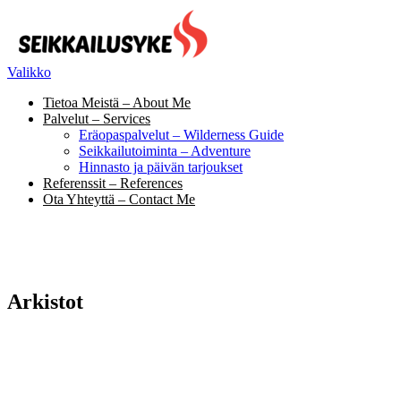
Siirry
suoraan
sisältöön
Valikko
Tietoa Meistä – About Me
Palvelut – Services
Eräopaspalvelut – Wilderness Guide
Seikkailutoiminta – Adventure
Hinnasto ja päivän tarjoukset
Referenssit – References
Ota Yhteyttä – Contact Me
Arkistot