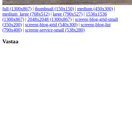
full (1300x867)
|
thumbnail (150x150)
|
medium (450x300)
|
medium_large (768x512)
|
large (790x527)
|
1536x1536
(1300x867)
|
2048x2048 (1300x867)
|
screenr-blog-grid-small
(350x200)
|
screenr-blog-grid (540x300)
|
screenr-blog-list
(790x400)
|
screenr-service-small (538x280)
Vastaa