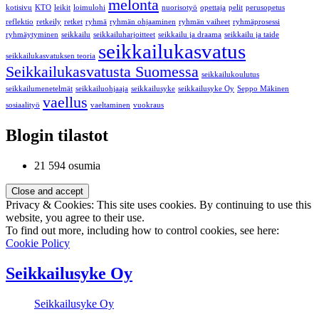
melonta
kotisivu
KTO
leikit
loimulohi
nuorisotyö
opettaja
pelit
perusopetus
reflektio
retkeily
retket
ryhmä
ryhmän ohjaaminen
ryhmän vaiheet
ryhmäprosessi
ryhmäytyminen
seikkailu
seikkailuharjoitteet
seikkailu ja draama
seikkailu ja taide
seikkailukasvatus
seikkailukasvatuksen teoria
Seikkailukasvatusta Suomessa
seikkailukoulutus
seikkailumenetelmät
seikkailuohjaaja
seikkailusyke
seikkailusyke Oy
Seppo Mäkinen
vaellus
sosiaalityö
vaeltaminen
vuokraus
Blogin tilastot
21 594 osumia
Privacy & Cookies: This site uses cookies. By continuing to use this
website, you agree to their use.
To find out more, including how to control cookies, see here:
Cookie Policy
Seikkailusyke Oy
Seikkailusyke Oy