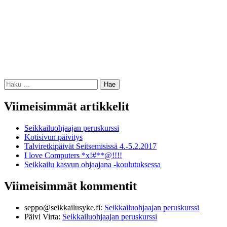
Haku:
Viimeisimmät artikkelit
Seikkailuohjaajan peruskurssi
Kotisivun päivitys
Talviretkipäivät Seitsemisissä 4.-5.2.2017
I love Computers *x!#**@!!!!
Seikkailu kasvun ohjaajana -koulutuksessa
Viimeisimmät kommentit
seppo@seikkailusyke.fi
:
Seikkailuohjaajan peruskurssi
Päivi Virta
:
Seikkailuohjaajan peruskurssi