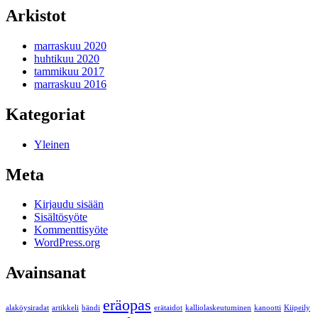
Arkistot
marraskuu 2020
huhtikuu 2020
tammikuu 2017
marraskuu 2016
Kategoriat
Yleinen
Meta
Kirjaudu sisään
Sisältösyöte
Kommenttisyöte
WordPress.org
Avainsanat
eräopas
alaköysiradat
artikkeli
bändi
erätaidot
kalliolaskeutuminen
kanootti
Kiipeily